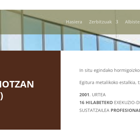
Hasiera
Zerbitzuak
Albist
In situ egindako hormigoizko
NOTZAN
Egitura metalikoko estalkia, 
)
2001
. URTEA
16 HILABETEKO
EXEKUZIO-
SUSTATZAILEA
PROFESIONA