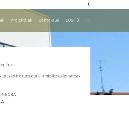
eak
Proiektuak
Kontaktua
EUS
 egitura.
txapazko itxitura eta aluminiozko leihateak.
DENBORA
LA