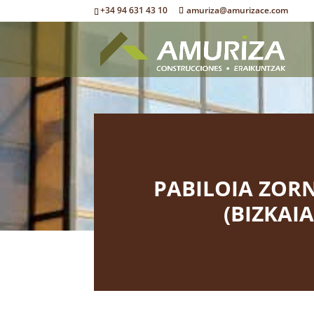
+34 94 631 43 10
amuriza@amurizace.com
PABILOIA ZOR
(BIZKAIA