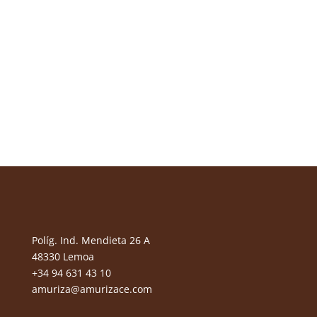
Políg. Ind. Mendieta 26 A
48330 Lemoa
+34 94 631 43 10
amuriza@amurizace.com